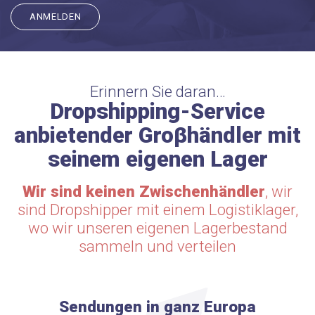
ANMELDEN
Erinnern Sie daran…
Dropshipping-Service
anbietender Groβhändler mit
seinem eigenen Lager
Wir sind keinen Zwischenhändler
, wir
sind Dropshipper mit einem Logistiklager,
wo wir unseren eigenen Lagerbestand
sammeln und verteilen
Sendungen in ganz Europa