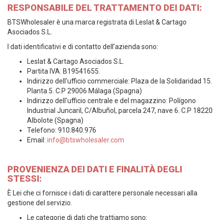
RESPONSABILE DEL TRATTAMENTO DEI DATI:
BTSWholesaler è una marca registrata di Leslat & Cartago
Asociados S.L.
I dati identificativi e di contatto dell’azienda sono:
Leslat & Cartago Asociados S.L.
Partita IVA: B19541655.
Indirizzo dell'ufficio commerciale
: Plaza de la Solidaridad 15.
Planta 5. C.P 29006 Málaga (Spagna)
Indirizzo dell'ufficio centrale e del magazzino
: Polígono
Industrial Juncaril, C/Albuñol, parcela 247, nave 6. C.P 18220
Albolote (Spagna)
Telefono: 910.840.976
Email:
info@btswholesaler.com
PROVENIENZA DEI DATI E FINALITÀ DEGLI
STESSI:
È Lei che ci fornisce i dati di carattere personale necessari alla
gestione del servizio.
Le categorie di dati che trattiamo sono: