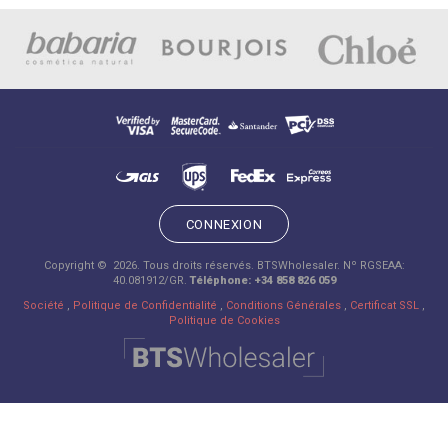
CONNEXION
Copyright © 2026. Tous droits réservés. BTSWholesaler. Nº RGSEAA:
40.081912/GR.
Téléphone: +34 858 826 059
Société
,
Politique de Confidentialité
,
Conditions Générales
,
Certificat SSL
,
Politique de Cookies